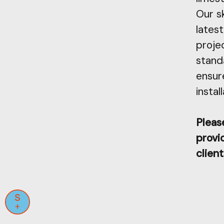
Our s
latest
proje
stand
ensur
install
Please
provid
client