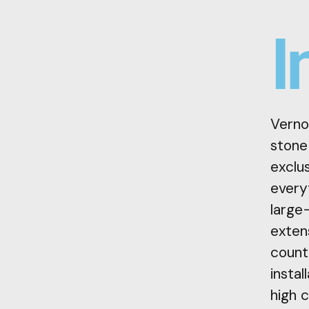
I
Vernol
stone 
exclu
everyt
large
exten
count
instal
high 