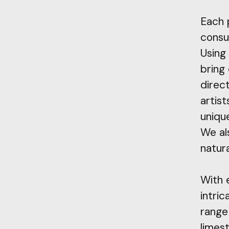
Each 
consul
Using
bring 
direc
artis
uniqu
We als
natura
With 
intri
range 
limest