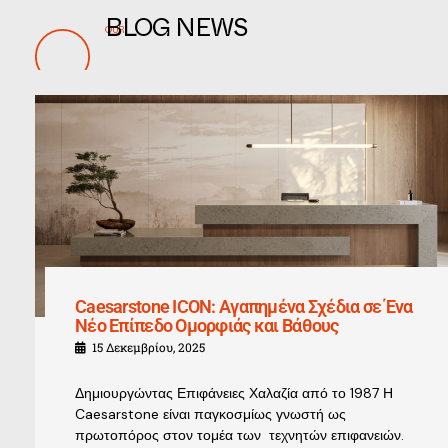
BLOG NEWS
OUR
Caesarstone ICON: Αγαπημένα Σχέδια σε Ένα
Νέο Επίπεδο Ομορφιάς και Βάθους
15 Δεκεμβρίου, 2025
Δημιουργώντας Επιφάνειες Χαλαζία από το 1987 Η
Caesarstone είναι παγκοσμίως γνωστή ως
πρωτοπόρος στον τομέα των τεχνητών επιφανειών.