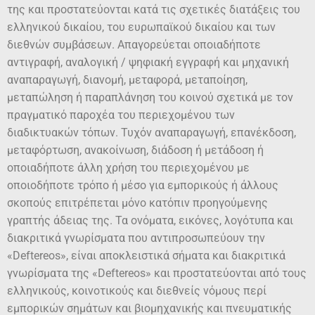
της και προστατεύονται κατά τις σχετικές διατάξεις του
ελληνικού δικαίου, του ευρωπαϊκού δικαίου και των
διεθνών συμβάσεων. Απαγορεύεται οποιαδήποτε
αντιγραφή, αναλογική / ψηφιακή εγγραφή και μηχανική
αναπαραγωγή, διανομή, μεταφορά, μεταποίηση,
μεταπώληση ή παραπλάνηση του κοινού σχετικά με τον
πραγματικό παροχέα του περιεχομένου των
διαδικτυακών τόπων. Τυχόν αναπαραγωγή, επανέκδοση,
μεταφόρτωση, ανακοίνωση, διάδοση ή μετάδοση ή
οποιαδήποτε άλλη χρήση του περιεχομένου με
οποιοδήποτε τρόπο ή μέσο για εμπορικούς ή άλλους
σκοπούς επιτρέπεται μόνο κατόπιν προηγούμενης
γραπτής άδειας της. Τα ονόματα, εικόνες, λογότυπα και
διακριτικά γνωρίσματα που αντιπροσωπεύουν την
«Deftereos», είναι αποκλειστικά σήματα και διακριτικά
γνωρίσματα της «Deftereos» και προστατεύονται από τους
ελληνικούς, κοινοτικούς και διεθνείς νόμους περί
εμπορικών σημάτων και βιομηχανικής και πνευματικής