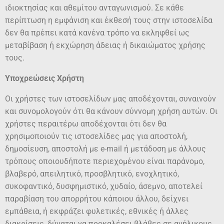
ιδιοκτησίας και αθεμίτου ανταγωνισμού. Σε κάθε
περίπτωση η εμφάνιση και έκθεσή τους στην ιστοσελίδα
δεν θα πρέπει κατά κανένα τρόπο να εκληφθεί ως
μεταβίβαση ή εκχώρηση άδειας ή δικαιώματος χρήσης
τους.
Υποχρεώσεις Χρήστη
Οι χρήστες των ιστοσελίδων μας αποδέχονται, συναινούν
και συνομολογούν ότι θα κάνουν σύννομη χρήση αυτών. Οι
χρήστες περαιτέρω αποδέχονται ότι δεν θα
χρησιμοποιούν τις ιστοσελίδες μας για αποστολή,
δημοσίευση, αποστολή με e-mail ή μετάδοση με άλλους
τρόπους οποιουδήποτε περιεχομένου είναι παράνομο,
βλαβερό, απειλητικό, προσβλητικό, ενοχλητικό,
συκοφαντικό, δυσφημιστικό, χυδαίο, άσεμνο, αποτελεί
παραβίαση του απορρήτου κάποιου άλλου, δείχνει
εμπάθεια, ή εκφράζει φυλετικές, εθνικές ή άλλες
διακρίσεις, δύναται να προκαλέσει βλάβες σε ανήλικους