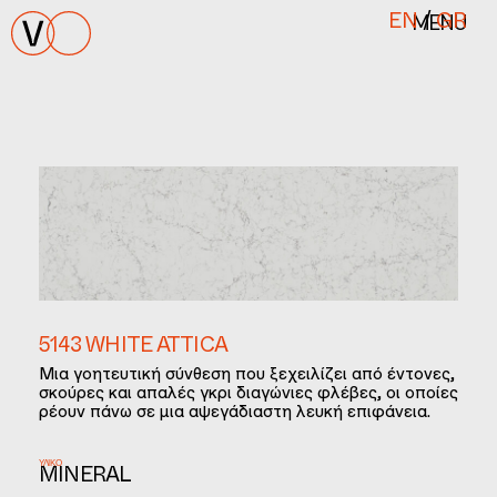
MENU
EN
/
GR
5143 WHITE ATTICA
Μια γοητευτική σύνθεση που ξεχειλίζει από έντονες,
σκούρες και απαλές γκρι διαγώνιες φλέβες, οι οποίες
ρέουν πάνω σε μια αψεγάδιαστη λευκή επιφάνεια.
ΥΛΙΚΌ
MINERAL