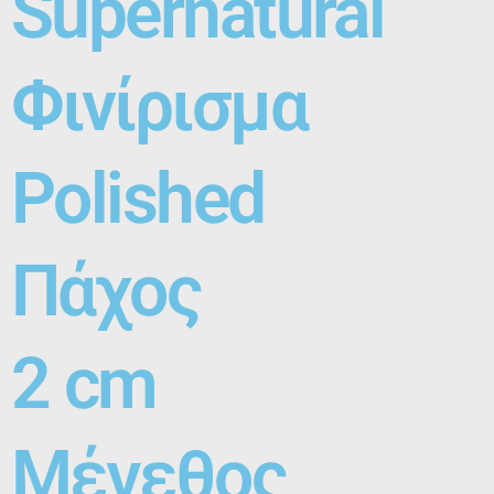
Supernatural
Φινίρισμα
Polished
Πάχος
2 cm
Μέγεθος