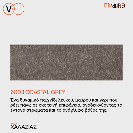
MENU
EN
/
GR
6003 COASTAL GREY
Ένα δυναμικό παιχνίδι λευκού, μαύρου και γκρι που
ρέει πάνω σε σκοτεινή επιφάνεια, αναδεικνύοντας τα
έντονα στρώματα και το ανάγλυφο βάθος της.
ΥΛΙΚΌ
ΧΑΛΑΖΊΑΣ