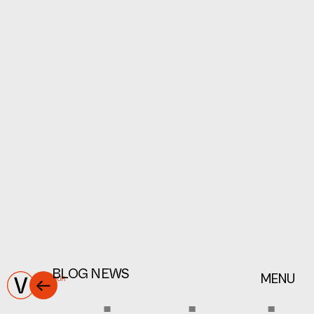
συνεχίζει να γοητεύει, χάρη στην ανεπιτήδευτη
κομψότητά της και τη βαθιά σύνδεσή της με τη φύση.
Η Ανθρώπινη
Επίδραση στη