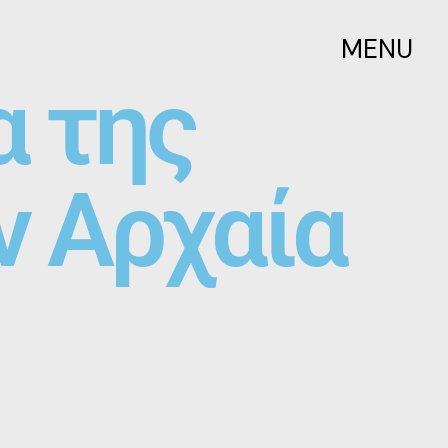
MENU
α της
ν Αρχαία