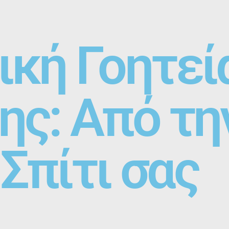
ική Γοητεί
ης: Από τη
Σπίτι σας