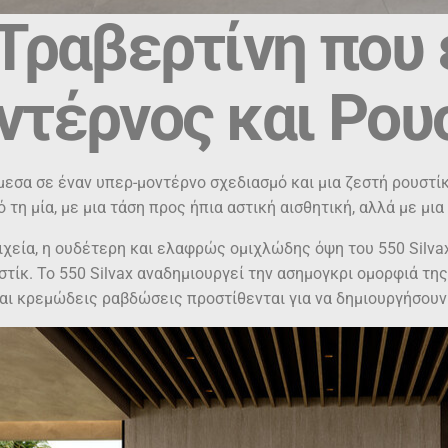
Τραβερτίνη που 
ντέρνος και Ρου
μεσα σε έναν υπερ-μοντέρνο σχεδιασμό και μια ζεστή ρουστί
τη μία, με μια τάση προς ήπια αστική αισθητική, αλλά με μι
ιχεία, η ουδέτερη και ελαφρώς ομιχλώδης όψη του 550 Silvax
τίκ. Το 550 Silvax αναδημιουργεί την ασημογκρι ομορφιά τη
αι κρεμώδεις ραβδώσεις προστίθενται για να δημιουργήσουν 