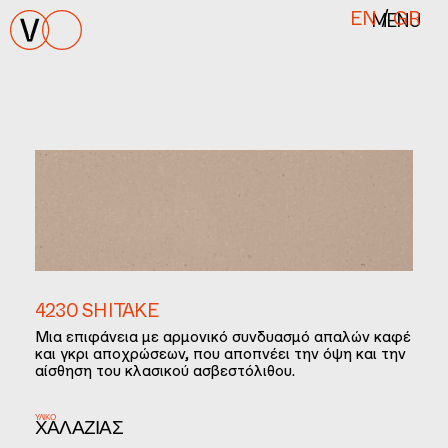
MENU
EN
/
GR
4230 SHITAKE
Μια επιφάνεια με αρμονικό συνδυασμό απαλών καφέ
και γκρι αποχρώσεων, που αποπνέει την όψη και την
αίσθηση του κλασικού ασβεστόλιθου.
ΥΛΙΚΌ
ΧΑΛΑΖΊΑΣ