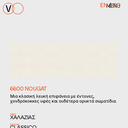
MENU
EN
/
GR
6600 NOUGAT
Μια κλασική λευκή επιφάνεια με έντονες,
χονδρόκοκκες υφές και ουδέτερα ορυκτά σωματίδια.
ΥΛΙΚΌ
ΧΑΛΑΖΊΑΣ
ΣΥΛΛΟΓΉ