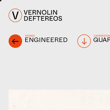
STONES
CAESARSTO
ENGINEERED
QUA