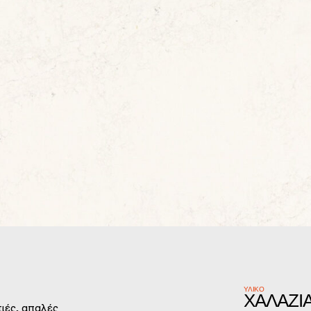
ΥΛΙΚΌ
ΧΑΛΑΖΊ
τιές, απαλές