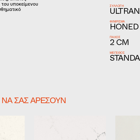
α του υποκείμενου
ΣΥΛΛΟΓΉ
σθηματικό
ULTRAN
ΦΙΝΊΡΙΣΜΑ
HONED
ΠΆΧΟΣ
2 CM
ΜΈΓΕΘΟΣ
STANDA
 ΝΑ ΣΑΣ ΑΡΈΣΟΥΝ