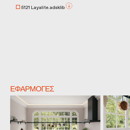
5121 Layalite.adsklib
ΕΦΑΡΜΟΓΈΣ