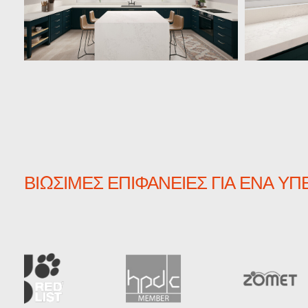
ΒΙΏΣΙΜΕΣ ΕΠΙΦΆΝΕΙΕΣ ΓΙΑ ΈΝΑ Υ