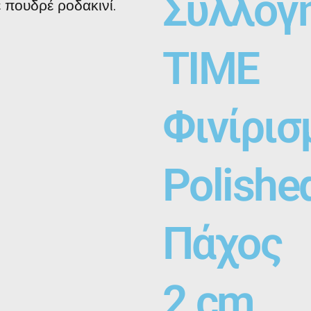
Συλλογ
ε πουδρέ ροδακινί.
TIME
Φινίρισ
Polishe
Πάχος
2 cm