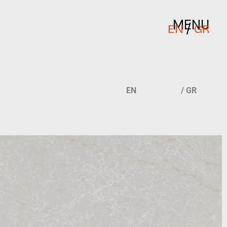
MENU
/
EN
GR
EN
/ GR