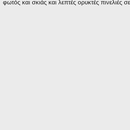
φωτός και σκιάς και λεπτές ορυκτές πινελιές σ