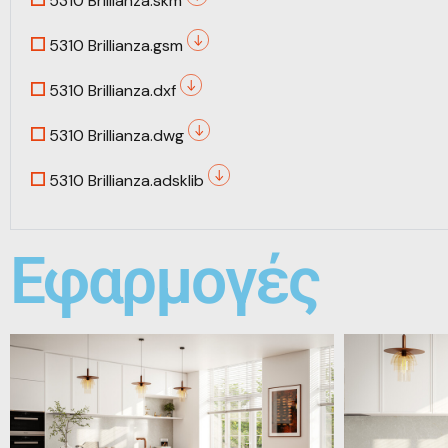
5310 Brillianza.skm
5310 Brillianza.gsm
5310 Brillianza.dxf
5310 Brillianza.dwg
5310 Brillianza.adsklib
Εφαρμογές