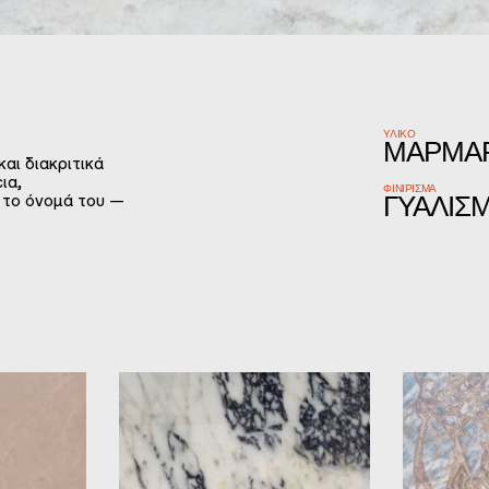
ΥΛΙΚΌ
ΜΆΡΜΑ
αι διακριτικά
ια,
ΦΙΝΊΡΙΣΜΑ
 το όνομά του —
ΓΥΑΛΙΣ